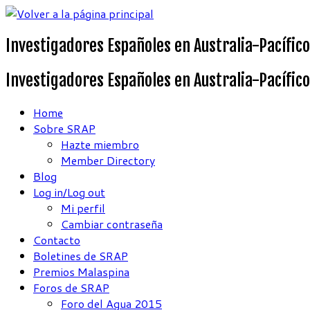
Saltar
al
Investigadores Españoles en Australia-Pacífico
contenido
Investigadores Españoles en Australia-Pacífico
Home
Sobre SRAP
Hazte miembro
Member Directory
Blog
Log in/Log out
Mi perfil
Cambiar contraseña
Contacto
Boletines de SRAP
Premios Malaspina
Foros de SRAP
Foro del Agua 2015